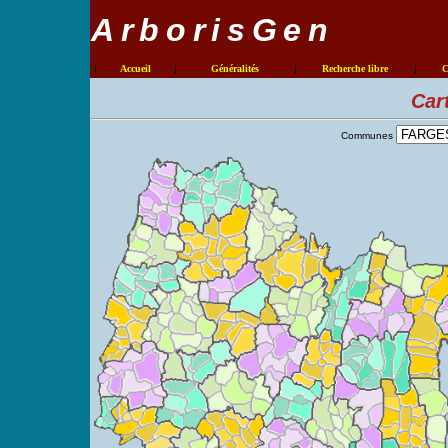
ArborisGen
|
Accueil
|
Généralités
|
Recherche libre
|
C
Car
Communes