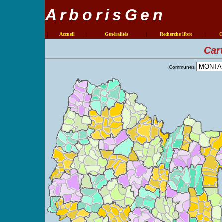
ArborisGen
|
Accueil
|
Généralités
|
Recherche libre
|
C
Car
Communes