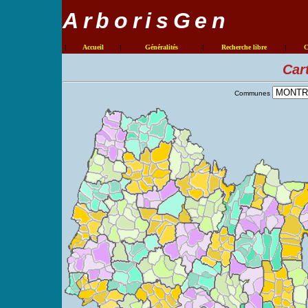
ArborisGen
|
Accueil
|
Généralités
|
Recherche libre
|
C
Car
Communes