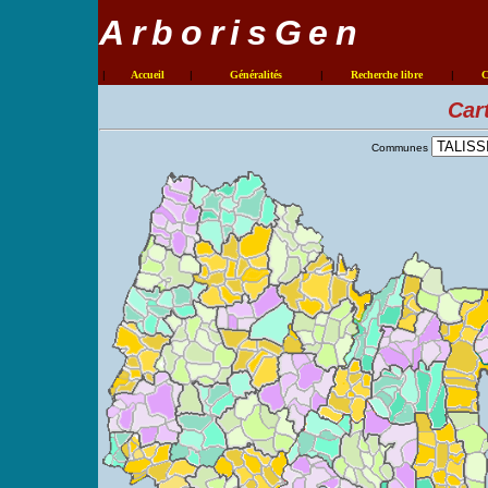
ArborisGen
|
Accueil
|
Généralités
|
Recherche libre
|
C
Car
Communes